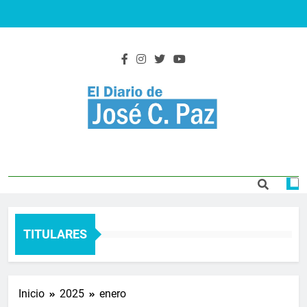
Saltar
al
contenido
El Diario De José
Actualidad y noticias
C. Paz
TITULARES
Inicio
2025
enero