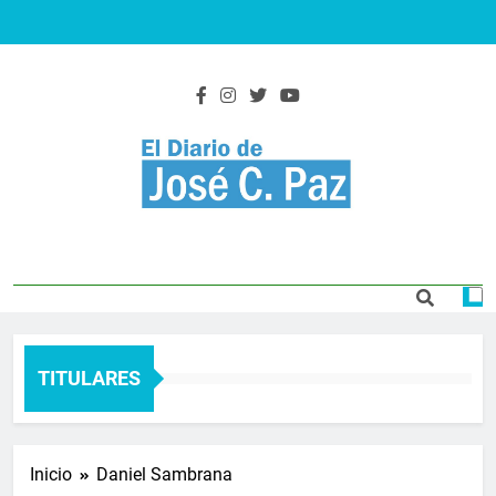
Saltar
al
contenido
El Diario De José
Actualidad y noticias
C. Paz
TITULARES
Inicio
Daniel Sambrana