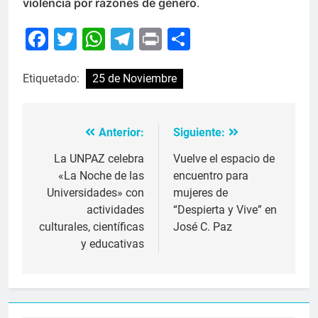
violencia por razones de género
.
Facebook
Twitter
WhatsApp
Telegram
Print
Compartir
Etiquetado:
25 de Noviembre
Anterior:
Siguiente:
Navegación
de
La UNPAZ celebra
Vuelve el espacio de
«La Noche de las
encuentro para
entradas
Universidades» con
mujeres de
actividades
“Despierta y Vive” en
culturales, científicas
José C. Paz
y educativas