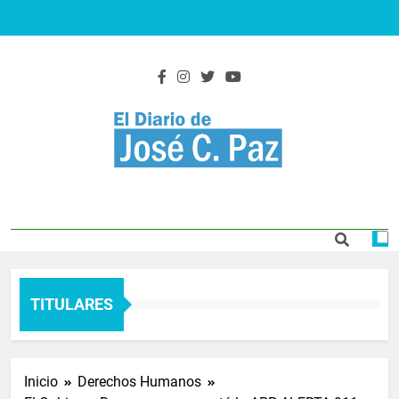
Saltar
al
contenido
El Diario De José
Actualidad y noticias
C. Paz
TITULARES
Inicio
Derechos Humanos