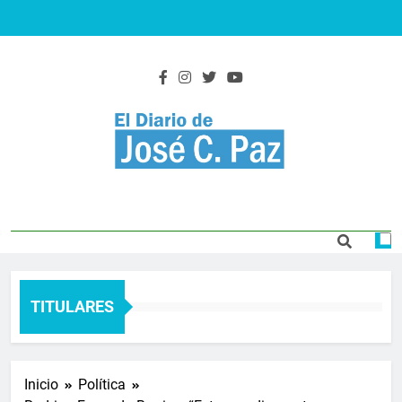
Saltar
al
contenido
El Diario De José
Actualidad y noticias
C. Paz
TITULARES
Inicio
Política