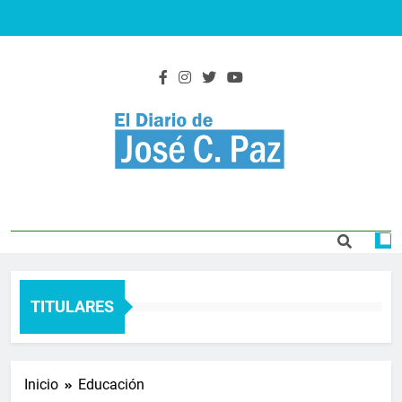
Saltar
al
contenido
El Diario De José
Actualidad y noticias
C. Paz
TITULARES
Inicio
Educación