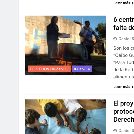
Leer más
6 cent
falta 
Daniel 
Son los c
“Ceibo Gu
“Para Tod
DERECHOS HUMANOS
INFANCIA
de la Red
alimentos
Leer más
El pro
protoc
Derech
Daniel 