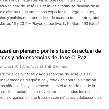
s los años, llegan las Vacaciones de Invierno y la
ad Nacional de José C. Paz invita a todas las familias de la
 a disfrutar sus tardes con espacios de juego, talleres,
los y actividades recreativas de manera totalmente gratuita.
rtes 16 y 23/7 – Playón deportivo, L. N. Alem 4931(José
izará un plenario por la situación actual de
ñeces y adolescencias de José C. Paz
Sambrana
2 Años Atrás
1
2 Minutos
erritorial de Niñeces y Adolescencias de José C. Paz
 una jornada de diagnóstico y reflexión sobre la situación
los niños, niñas y adolescentes en el territorio desde la
 sus instituciones. La convocatoria es a todos los espacios,
ones y organismos que trabajan con niñecesy adolescencia en
o…