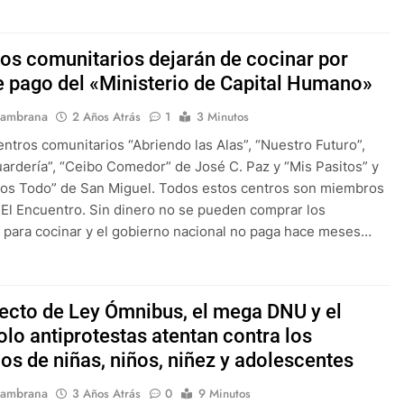
ros comunitarios dejarán de cocinar por
de pago del «Ministerio de Capital Humano»
Sambrana
2 Años Atrás
1
3 Minutos
entros comunitarios “Abriendo las Alas”, “Nuestro Futuro”,
ardería”, “Ceibo Comedor” de José C. Paz y “Mis Pasitos” y
os Todo” de San Miguel. Todos estos centros son miembros
 El Encuentro. Sin dinero no se pueden comprar los
 para cocinar y el gobierno nacional no paga hace meses…
yecto de Ley Ómnibus, el mega DNU y el
olo antiprotestas atentan contra los
os de niñas, niños, niñez y adolescentes
Sambrana
3 Años Atrás
0
9 Minutos