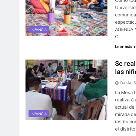
Como todo
Universid
comunidad
espectácu
AGENDA Ma
INFANCIA
C….
Leer más
Se real
las ni
Daniel 
La Mesa t
realizará
actual de 
INFANCIA
mirada de
instituci
el distrit