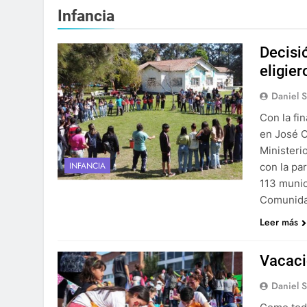
Infancia
Decisi
eligie
Daniel 
Con la fi
en José C
Ministeri
INFANCIA
con la pa
113 munic
Comunida
Leer más
Vacaci
Daniel 