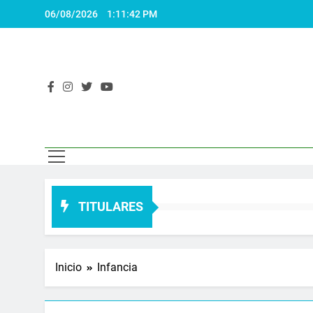
Saltar
06/08/2026
1:11:43 PM
al
contenido
El 
Actualidad
TITULARES
Inicio
Infancia