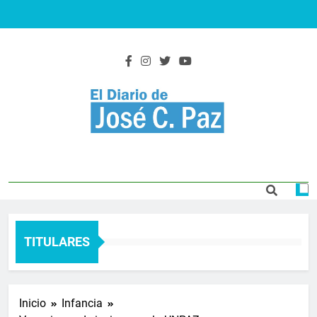
Saltar
al
contenido
El Diario De José
Actualidad y noticias
C. Paz
TITULARES
Inicio
Infancia