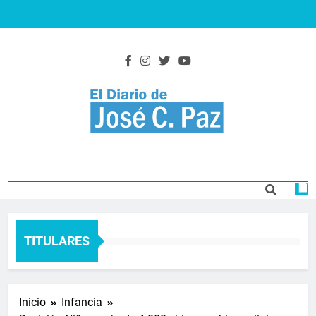
Saltar
al
contenido
El Diario De José
Actualidad y noticias
C. Paz
TITULARES
Inicio
Infancia