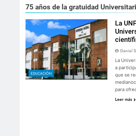
75 años de la gratuidad Universitar
La UNP
Univer
científ
Daniel 
La Univer
a partici
EDUCACIÓN
que se re
medianoch
para ofre
Leer más