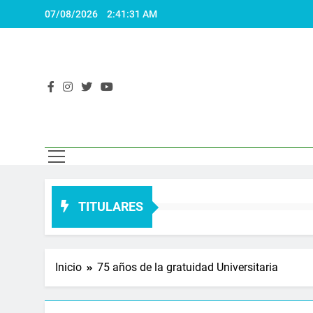
Saltar
07/08/2026
2:41:32 AM
al
contenido
El 
Actualidad
TITULARES
Inicio
75 años de la gratuidad Universitaria