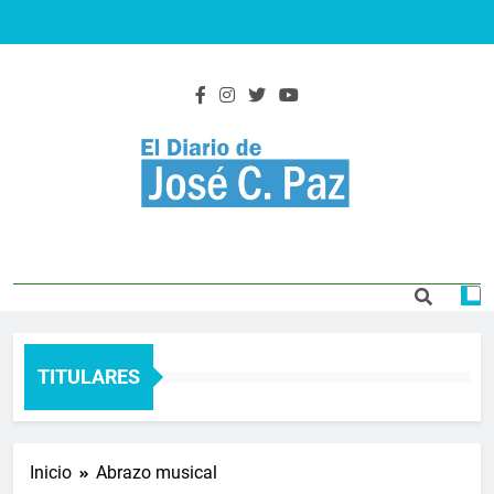
Saltar
al
contenido
El Diario De José
Actualidad y noticias
C. Paz
TITULARES
Inicio
Abrazo musical