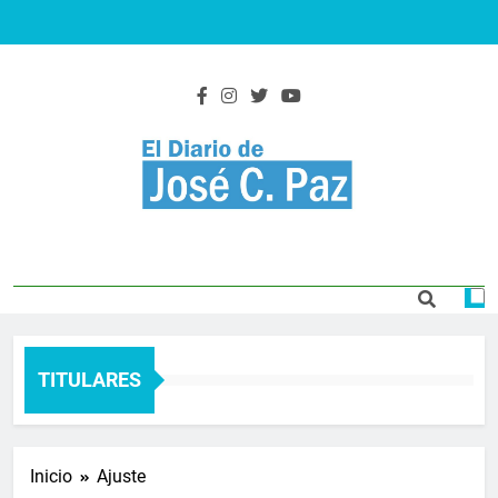
Saltar
al
contenido
El Diario De José
Actualidad y noticias
C. Paz
TITULARES
Inicio
Ajuste