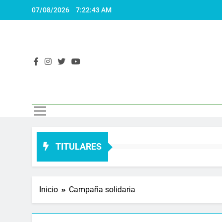
Saltar
07/08/2026
7:22:44 AM
al
contenido
El 
Actualidad
TITULARES
Inicio
Campaña solidaria