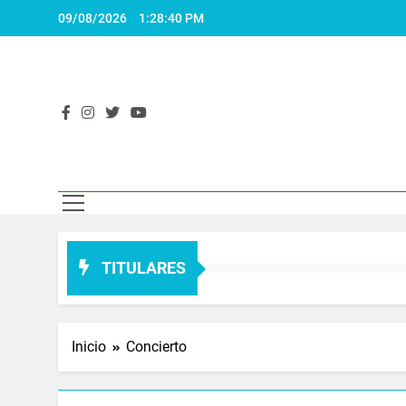
Saltar
09/08/2026
1:28:41 PM
al
contenido
El 
Actualidad
TITULARES
Inicio
Concierto