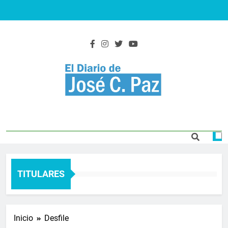
Saltar
al
contenido
El Diario De José
Actualidad y noticias
C. Paz
TITULARES
Inicio
Desfile