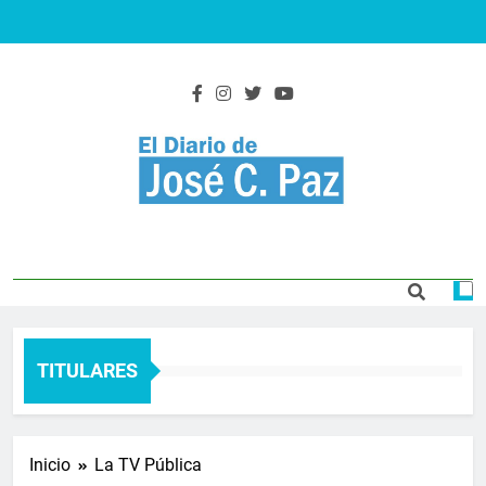
Saltar
al
contenido
El Diario De José
Actualidad y noticias
C. Paz
TITULARES
Inicio
La TV Pública