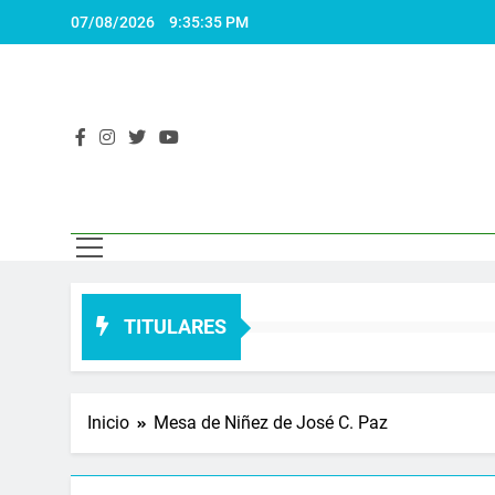
Saltar
07/08/2026
9:35:36 PM
al
contenido
El 
Actualidad
TITULARES
Inicio
Mesa de Niñez de José C. Paz