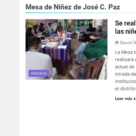
Mesa de Niñez de José C. Paz
Se real
las ni
Daniel 
La Mesa t
realizará
actual de 
INFANCIA
mirada de
instituci
el distrit
Leer más