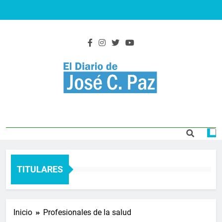
Saltar
al
contenido
El Diario De José
Actualidad y noticias
C. Paz
TITULARES
Inicio
Profesionales de la salud