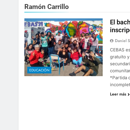
Ramón Carrillo
El bac
inscri
Daniel 
CEBAS es 
gratuito y
secundari
EDUCACIÓN
comunitar
*Partida 
incomple
Leer más