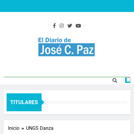
Saltar
al
contenido
El Diario De José
Actualidad y noticias
C. Paz
TITULARES
Inicio
UNGS Danza