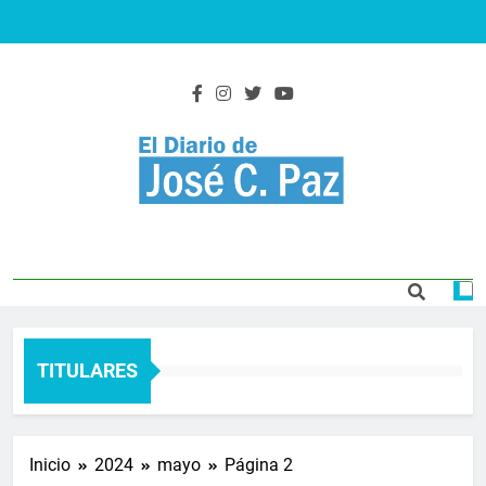
Saltar
al
contenido
El Diario De José
Actualidad y noticias
C. Paz
TITULARES
Inicio
2024
mayo
Página 2