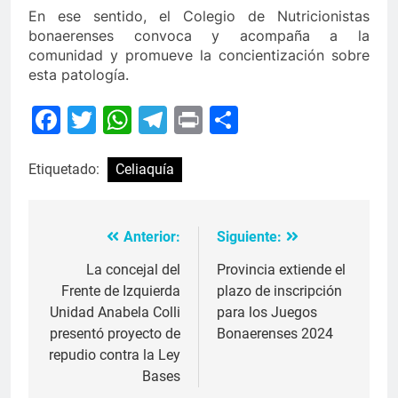
En ese sentido, el Colegio de Nutricionistas
bonaerenses convoca y acompaña a la
comunidad y promueve la concientización sobre
esta patología.
Facebook
Twitter
WhatsApp
Telegram
Print
Compartir
Etiquetado:
Celiaquía
Anterior:
Siguiente:
Navegación
de
La concejal del
Provincia extiende el
Frente de Izquierda
plazo de inscripción
entradas
Unidad Anabela Colli
para los Juegos
presentó proyecto de
Bonaerenses 2024
repudio contra la Ley
Bases