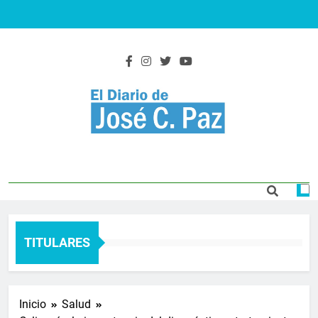
Saltar
al
contenido
El Diario De José
Actualidad y noticias
C. Paz
TITULARES
Inicio
Salud