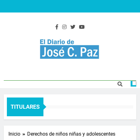
Saltar
al
contenido
El Diario De José
Actualidad y noticias
C. Paz
TITULARES
Inicio
Derechos de niños niñas y adolescentes