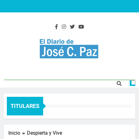
Saltar
al
contenido
El Diario De José
Actualidad y noticias
C. Paz
TITULARES
Inicio
Despierta y Vive