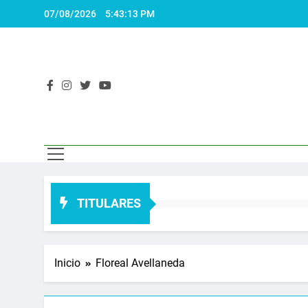
Saltar
07/08/2026
5:43:14 PM
al
contenido
El 
Actualidad
TITULARES
Inicio
Floreal Avellaneda