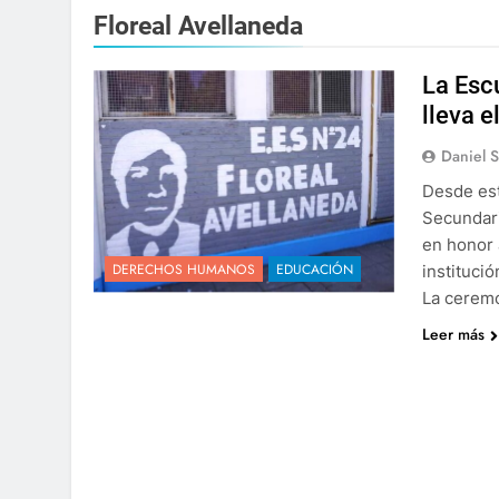
Floreal Avellaneda
La Esc
lleva 
Daniel 
Desde est
Secundari
en honor 
DERECHOS HUMANOS
EDUCACIÓN
instituci
La ceremo
Leer más