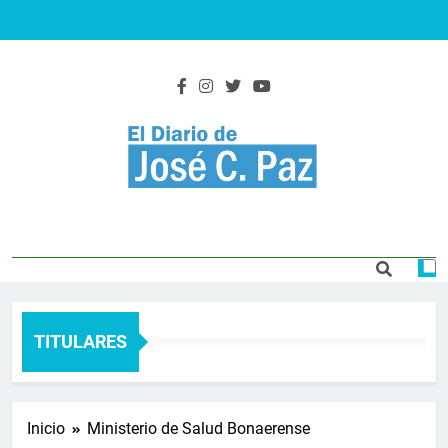
Saltar
al
contenido
El Diario De José
Actualidad y noticias
C. Paz
TITULARES
Inicio
Ministerio de Salud Bonaerense