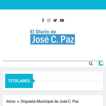
Saltar
al
contenido
El Diario De José
Actualidad y noticias
C. Paz
TITULARES
Inicio
Orquesta Municipal de José C. Paz