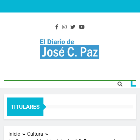
Saltar
al
contenido
El Diario De José
Actualidad y noticias
C. Paz
TITULARES
Inicio
Cultura