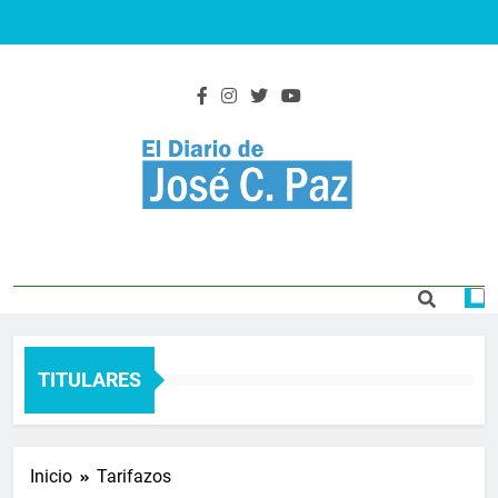
Saltar
al
contenido
El Diario De José
Actualidad y noticias
C. Paz
TITULARES
Inicio
Tarifazos