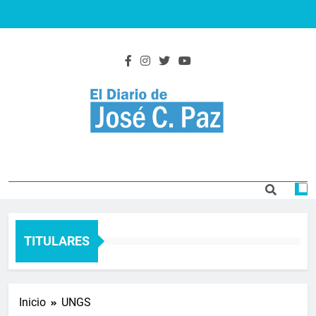
Saltar
al
contenido
El Diario De José
Actualidad y noticias
C. Paz
TITULARES
Inicio
UNGS