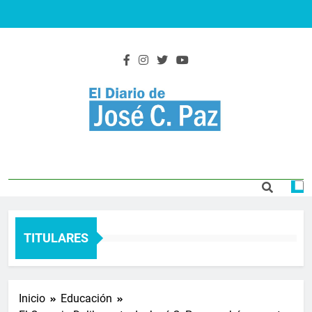
Saltar
al
contenido
El Diario De José
Actualidad y noticias
C. Paz
TITULARES
Inicio
Educación