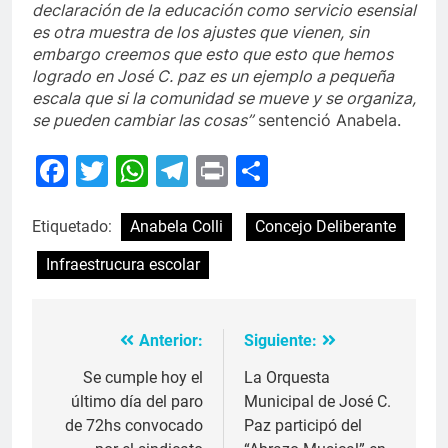
declaración de la educación como servicio esensial
es otra muestra de los ajustes que vienen, sin
embargo creemos que esto que esto que hemos
logrado en José C. paz es un ejemplo a pequeña
escala que si la comunidad se mueve y se organiza,
se pueden cambiar las cosas”
sentenció Anabela.
Facebook
Twitter
WhatsApp
Telegram
Print
Compartir
Etiquetado:
Anabela Colli
Concejo Deliberante
Infraestrucura escolar
Anterior:
Siguiente:
Navegación
de
Se cumple hoy el
La Orquesta
último día del paro
Municipal de José C.
entradas
de 72hs convocado
Paz participó del