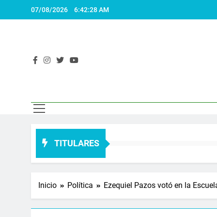
Saltar
07/08/2026
6:42:29 AM
al
contenido
El 
Actualidad
TITULARES
Inicio
Política
Ezequiel Pazos votó en la Escuel