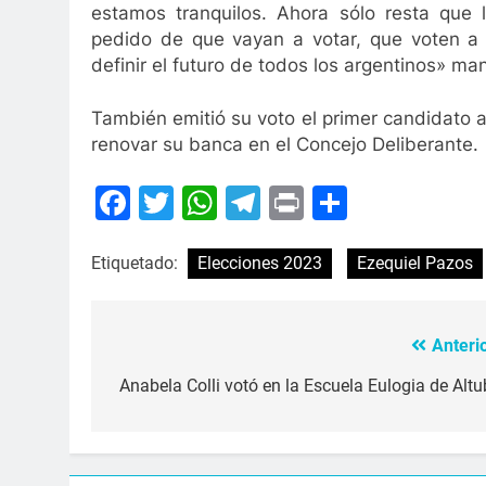
estamos tranquilos. Ahora sólo resta que 
pedido de que vayan a votar, que voten a 
definir el futuro de todos los argentinos» ma
También emitió su voto el primer candidato a
renovar su banca en el Concejo Deliberante.
Facebook
Twitter
WhatsApp
Telegram
Print
Compart
Etiquetado:
Elecciones 2023
Ezequiel Pazos
Anterio
Navegación
de
Anabela Colli votó en la Escuela Eulogia de Altu
entradas