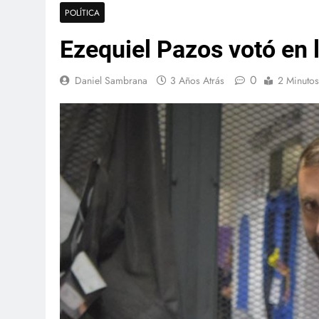
POLÍTICA
Ezequiel Pazos votó en 
0
Daniel Sambrana
3 Años Atrás
2 Minutos