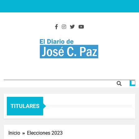
Saltar
al
contenido
El Diario De José
Actualidad y noticias
C. Paz
TITULARES
Inicio
Elecciones 2023