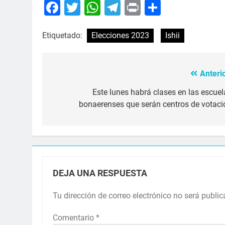
Facebook
Twitter
WhatsApp
Telegram
Print
Compart
Etiquetado:
Elecciones 2023
Ishii
Anterio
Navegación
de
Este lunes habrá clases en las escuel
bonaerenses que serán centros de votaci
entradas
DEJA UNA RESPUESTA
Tu dirección de correo electrónico no será public
Comentario
*