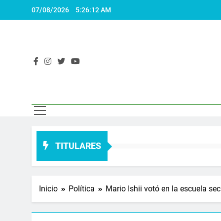
Saltar
07/08/2026
5:26:13 AM
al
contenido
El 
Actualidad
TITULARES
Inicio
Política
Mario Ishii votó en la escuela se