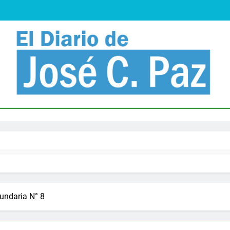
Diario De José C. Paz
 y noticias
cundaria N° 8