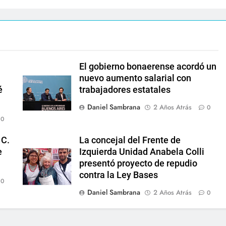
El gobierno bonaerense acordó un
nuevo aumento salarial con
é
trabajadores estatales
Daniel Sambrana
2 Años Atrás
0
0
 C.
La concejal del Frente de
e
Izquierda Unidad Anabela Colli
presentó proyecto de repudio
contra la Ley Bases
0
Daniel Sambrana
2 Años Atrás
0