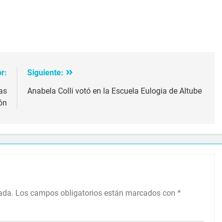
ir
r:
Siguiente:
as
Anabela Colli votó en la Escuela Eulogia de Altube
ón
ada.
Los campos obligatorios están marcados con
*