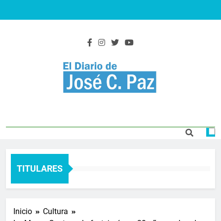
Saltar
al
contenido
El Diario De José
Actualidad y noticias
C. Paz
TITULARES
Inicio
Cultura