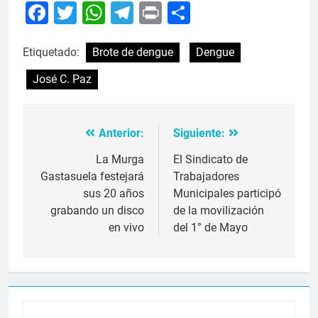
Facebook
Twitter
WhatsApp
Telegram
Print
Compartir
Etiquetado:
Brote de dengue
Dengue
José C. Paz
Anterior:
Siguiente:
Navegación
de
La Murga
El Sindicato de
Gastasuela festejará
Trabajadores
entradas
sus 20 años
Municipales participó
grabando un disco
de la movilización
en vivo
del 1° de Mayo