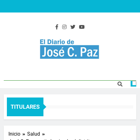
Saltar
al
contenido
El Diario De José
Actualidad y noticias
C. Paz
TITULARES
Inicio
Salud