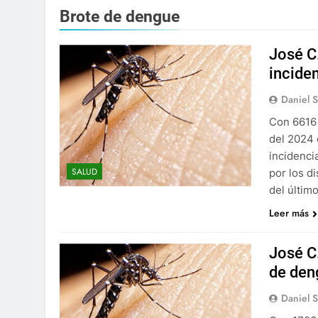
Brote de dengue
José C
incide
Daniel 
Con 6616 
del 2024 
incidenci
SALUD
por los d
del últim
Leer más
José C
de den
Daniel 