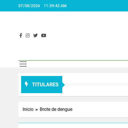
Saltar
07/08/2026
11:39:43 AM
al
contenido
El 
Actualidad
TITULARES
Inicio
Brote de dengue