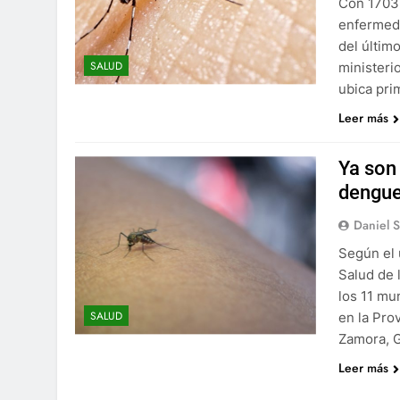
Con 1703 
enfermeda
del últim
SALUD
ministeri
ubica pri
Leer más
Ya son
dengue
Daniel 
Según el 
Salud de 
los 11 mu
SALUD
en la Pro
Zamora, G
Leer más