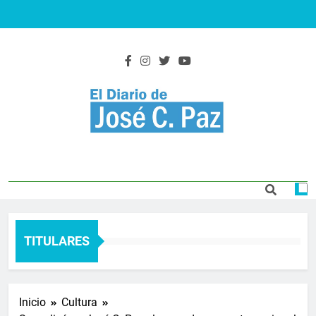
Saltar
al
contenido
El Diario De José
Actualidad y noticias
C. Paz
TITULARES
Inicio
Cultura