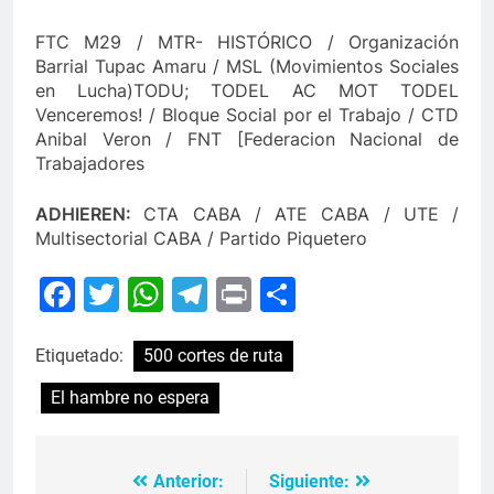
FTC M29 / MTR- HISTÓRICO / Organización
Barrial Tupac Amaru / MSL (Movimientos Sociales
en Lucha)TODU; TODEL AC MOT TODEL
Venceremos! / Bloque Social por el Trabajo / CTD
Anibal Veron / FNT [Federacion Nacional de
Trabajadores
ADHIEREN:
CTA CABA / ATE CABA / UTE /
Multisectorial CABA / Partido Piquetero
Facebook
Twitter
WhatsApp
Telegram
Print
Compartir
Etiquetado:
500 cortes de ruta
El hambre no espera
Anterior:
Siguiente:
Navegación