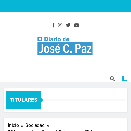
Saltar
al
contenido
El Diario De José
Actualidad y noticias
C. Paz
TITULARES
Inicio
Sociedad