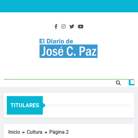
Saltar
al
contenido
El Diario De José
Actualidad y noticias
C. Paz
TITULARES
Inicio
Cultura
Página 2