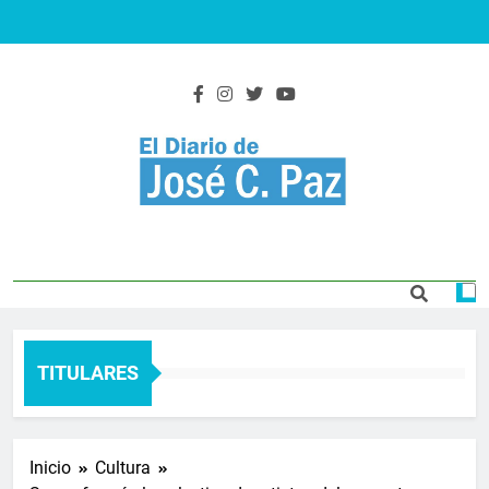
Saltar
al
contenido
El Diario De José
Actualidad y noticias
C. Paz
TITULARES
Inicio
Cultura