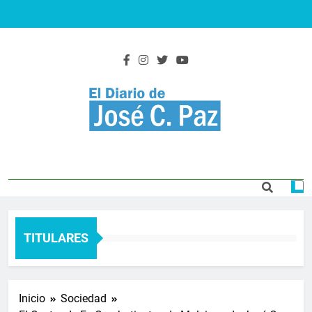
Saltar
al
contenido
El Diario De José
Actualidad y noticias
C. Paz
TITULARES
Inicio
Sociedad