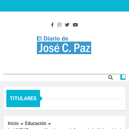
Saltar
al
contenido
El Diario De José
Actualidad y noticias
C. Paz
TITULARES
Inicio
Educación