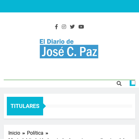
Saltar
al
contenido
El Diario De José
Actualidad y noticias
C. Paz
TITULARES
Inicio
Política