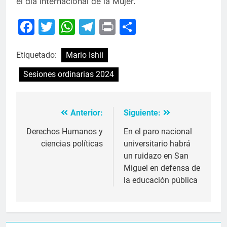
el día internacional de la Mujer.
Facebook
Twitter
WhatsApp
Telegram
Print
Compartir
Etiquetado:
Mario Ishii
Sesiones ordinarias 2024
Anterior:
Siguiente:
Navegación
de
Derechos Humanos y
En el paro nacional
ciencias políticas
universitario habrá
entradas
un ruidazo en San
Miguel en defensa de
la educación pública